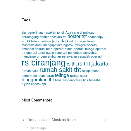
Tags
alur penerimaan
apakah tonsil
Apa yang di maksud
dokter tht
berdengung
dokter spesialis tht
endoscopy
jakarta
FESS
hidung
infeksi
klinik tht
komplikasi
Mastoidektomi
mengapa kita
ngorok
oksigen
operasi
amandel
operasi fess
operasi sinus
operasi telinga
operasi
tht
operasi tonsil
pasien operasi
penyebab
penyebab
mendengkur
penyembuhan
perawatan sesudah operasi
rs ciranjang
rs tht jakarta
rs tht
rumah sakit tht
rumah sakit
sleep apena
telinga
tampon
tekanan darah
telinga sakit
tenggorokan
tht
tidur
Timpanoplasti
tips
tonsilitis
tujuan endoskopi
Most Commented
Timpanoplasti Mastoidektomi
17
10 years ago