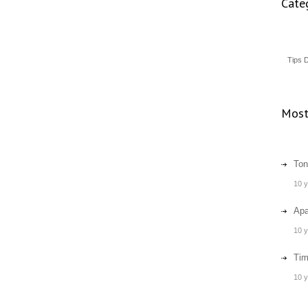
Cate
Tips 
Most
Ton
10 
Apa
10 
Tim
10 