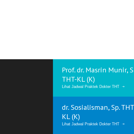
Prof. dr. Masrin Munir, S
THT-KL (K)
Lihat Jadwal Praktek Dokter THT
dr. Sosialisman, Sp. THT
KL (K)
Lihat Jadwal Praktek Dokter THT