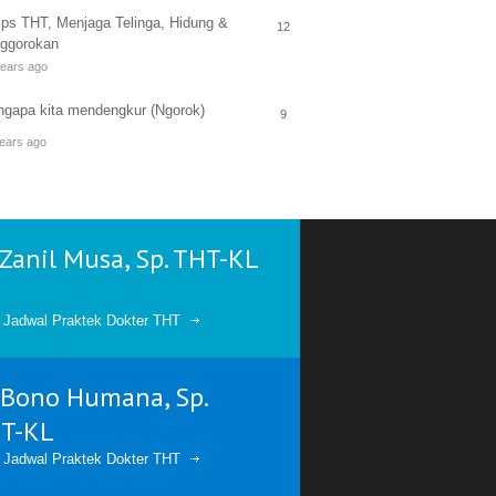
ips THT, Menjaga Telinga, Hidung &
12
ggorokan
years ago
gapa kita mendengkur (Ngorok)
9
ears ago
. Zanil Musa, Sp. THT-KL
t Jadwal Praktek Dokter THT
. Bono Humana, Sp.
T-KL
t Jadwal Praktek Dokter THT