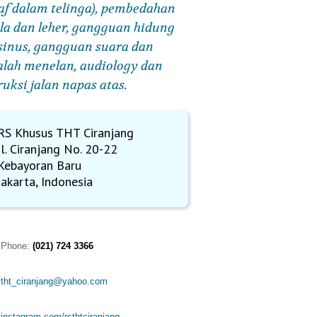
af dalam telinga), pembedahan
la dan leher, gangguan hidung
sinus, gangguan suara dan
lah menelan, audiology dan
ruksi jalan napas atas.
RS Khusus THT Ciranjang
Jl. Ciranjang No. 20-22
Kebayoran Baru
Jakarta, Indonesia
Phone:
(021) 724 3366
tht_ciranjang@yahoo.com
instagram.com/rsthtciranjang