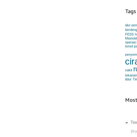
Tags
alur pe
berden
FESS
h
Mastoid
operasi
tonsil
p
penyem
cir
r
sakit
tekanan
tidur
Ti
Most
Tim
10 