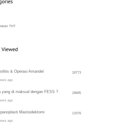
gories
Dokter THT
 Viewed
silitis & Operasi Amandel
18773
years ago
 yang di maksud dengan FESS ?
18685
years ago
panoplasti Mastoidektomi
13376
years ago