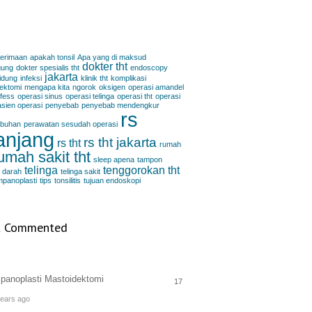
nerimaan
apakah tonsil
Apa yang di maksud
dokter tht
gung
dokter spesialis tht
endoscopy
jakarta
idung
infeksi
klinik tht
komplikasi
ektomi
mengapa kita
ngorok
oksigen
operasi amandel
 fess
operasi sinus
operasi telinga
operasi tht
operasi
asien operasi
penyebab
penyebab mendengkur
rs
buhan
perawatan sesudah operasi
anjang
rs tht jakarta
rs tht
rumah
umah sakit tht
sleep apena
tampon
telinga
tenggorokan
tht
 darah
telinga sakit
mpanoplasti
tips
tonsilitis
tujuan endoskopi
 Commented
panoplasti Mastoidektomi
17
years ago